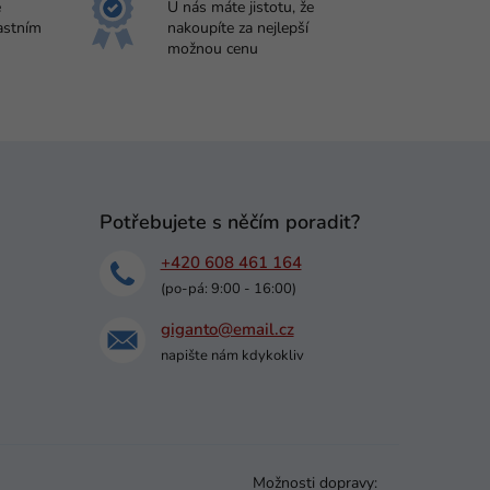
e
U nás máte jistotu, že
astním
nakoupíte za nejlepší
možnou cenu
Potřebujete s něčím poradit?
+420 608 461 164
(po-pá: 9:00 - 16:00)
giganto@email.cz
napište nám kdykokliv
Možnosti dopravy: