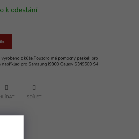
o k odeslání
íku
je vyrobeno z kůže.Pouzdro má pomocný páskek pro
é například pro Samsung i9300 Galaxy S3/i9500 S4
HLÍDAT
SDÍLET