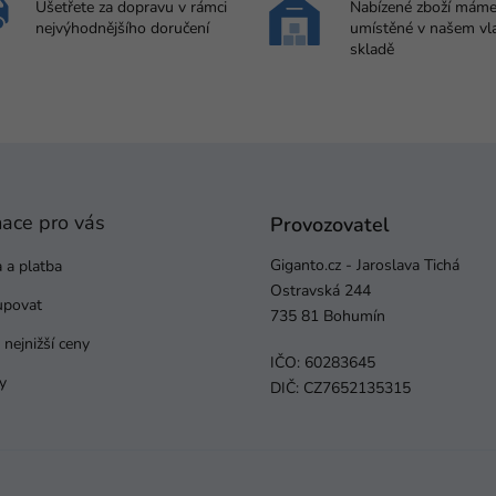
Ušetřete za dopravu v rámci
Nabízené zboží mám
nejvýhodnějšího doručení
umístěné v našem vl
skladě
mace pro vás
Provozovatel
Giganto.cz - Jaroslava Tichá
 a platba
Ostravská 244
upovat
735 81 Bohumín
nejnižší ceny
IČO: 60283645
y
DIČ: CZ7652135315