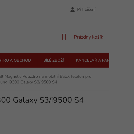
Přihlášení
NÁKUPNÍ
Prázdný košík
KOŠÍK
STRO A OBCHOD
BÍLÉ ZBOŽÍ
KANCELÁŘ A PAPÍRNICTVÍ
ll Magnetic Pouzdro na mobilní Balck telefon pro
ung i9300 Galaxy S3/i9500 S4
9300 Galaxy S3/i9500 S4