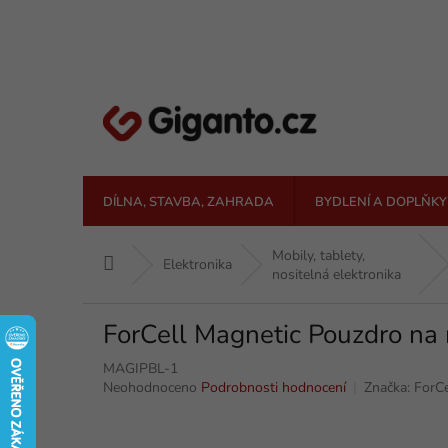
Přejít
na
obsah
DÍLNA, STAVBA, ZAHRADA
BYDLENÍ A DOPLŇKY
Mobily, tablety,
Domů
Elektronika
nositelná elektronika
ForCell Magnetic Pouzdro na
MAGIPBL-1
Průměrné
Neohodnoceno
Podrobnosti hodnocení
Značka:
ForCe
hodnocení
produktu
je