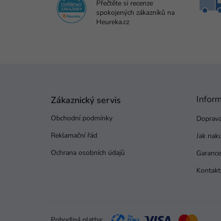
Přečtěte si recenze
spokojených zákazníků na
Heureka.cz
Z
á
p
Infor
a
Zákaznický servis
t
Obchodní podmínky
Doprava
í
Reklamační řád
Jak nak
Ochrana osobních údajů
Garance 
Kontakt
Pohodlná platba: