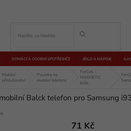
DOMÁCÍ A OSOBNÍ SPOTŘEBIČE
JÍDLO A NÁPOJE
GA
ForCell -
Mobilní
Pouzdra na
ForCe
MAGNETIC
příslušenství
mobilní telefony
Sams
kůže
 mobilní Balck telefon pro Samsung i
ll
71 Kč