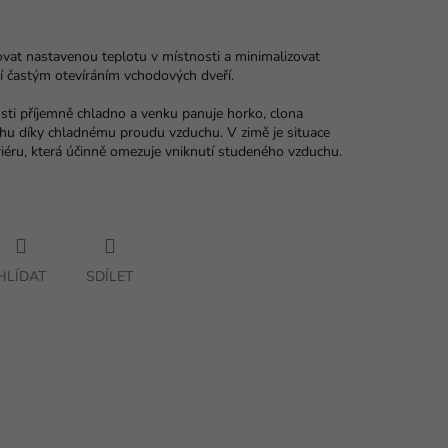
vat nastavenou teplotu v místnosti a minimalizovat
ají častým otevíráním vchodových dveří.
sti příjemně chladno a venku panuje horko, clona
hu díky chladnému proudu vzduchu. V zimě je situace
riéru, která účinně omezuje vniknutí studeného vzduchu.
HLÍDAT
SDÍLET