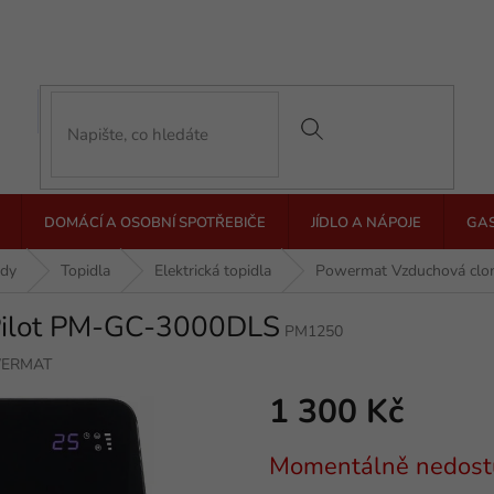
DOMÁCÍ A OSOBNÍ SPOTŘEBIČE
JÍDLO A NÁPOJE
GA
ody
Topidla
Elektrická topidla
Powermat Vzduchová clo
Pilot PM-GC-3000DLS
PM1250
ERMAT
1 300 Kč
Měrná
Momentálně nedost
cena: