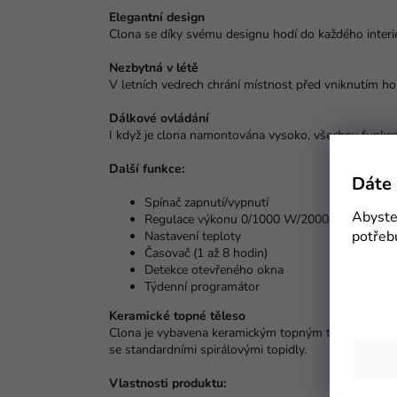
Elegantní design
Clona se díky svému designu hodí do každého interi
Nezbytná v létě
V letních vedrech chrání místnost před vniknutím hor
Dálkové ovládání
I když je clona namontována vysoko, všechny funkc
Další funkce:
Dáte 
Spínač zapnutí/vypnutí
Abyste 
Regulace výkonu 0/1000 W/2000 W
potřeb
Nastavení teploty
Časovač (1 až 8 hodin)
Detekce otevřeného okna
Týdenní programátor
Keramické topné těleso
Clona je vybavena keramickým topným tělesem, které 
se standardními spirálovými topidly.
Vlastnosti produktu: