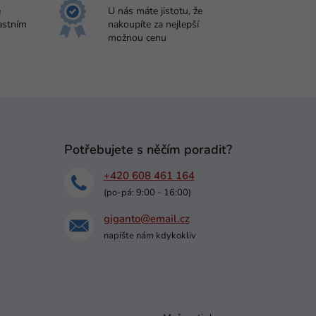
e
U nás máte jistotu, že
astním
nakoupíte za nejlepší
možnou cenu
Potřebujete s něčím poradit?
+420 608 461 164
(po-pá: 9:00 - 16:00)
giganto@email.cz
napište nám kdykokliv