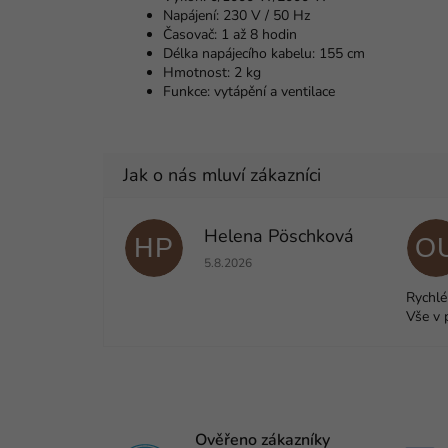
Napájení: 230 V / 50 Hz
Časovač: 1 až 8 hodin
Délka napájecího kabelu: 155 cm
Hmotnost: 2 kg
Funkce: vytápění a ventilace
Helena Pöschková
HP
O
Hodnocení obchodu je 5 z 5 hvězdiček.
5.8.2026
Rychlé
Vše v 
Ověřeno zákazníky