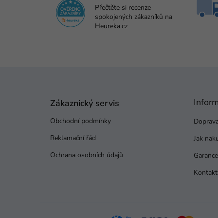
Přečtěte si recenze
spokojených zákazníků na
Heureka.cz
Z
á
p
Infor
a
Zákaznický servis
t
Obchodní podmínky
Doprava
í
Reklamační řád
Jak nak
Ochrana osobních údajů
Garance 
Kontakt