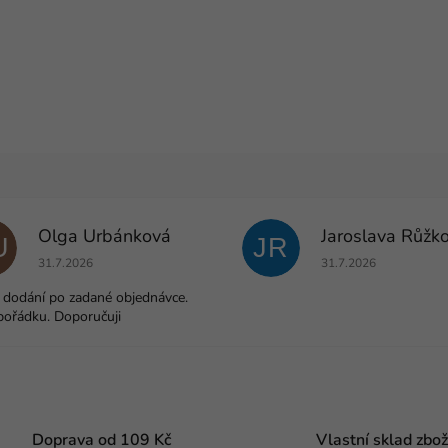
Olga Urbánková
Jaroslava Růžk
U
JR
Hodnocení obchodu je 5 z 5 hvězdiček.
Hodnocení obchodu j
31.7.2026
31.7.2026
 dodání po zadané objednávce.
pořádku. Doporučuji
Doprava od 109 Kč
Vlastní sklad zbož