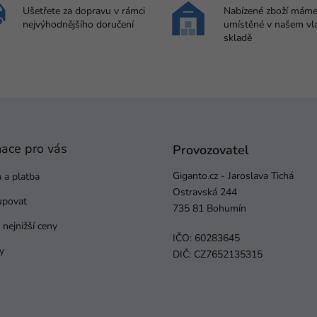
Ušetřete za dopravu v rámci
Nabízené zboží mám
nejvýhodnějšího doručení
umístěné v našem vl
skladě
mace pro vás
Provozovatel
Giganto.cz - Jaroslava Tichá
 a platba
Ostravská 244
upovat
735 81 Bohumín
nejnižší ceny
IČO: 60283645
y
DIČ: CZ7652135315