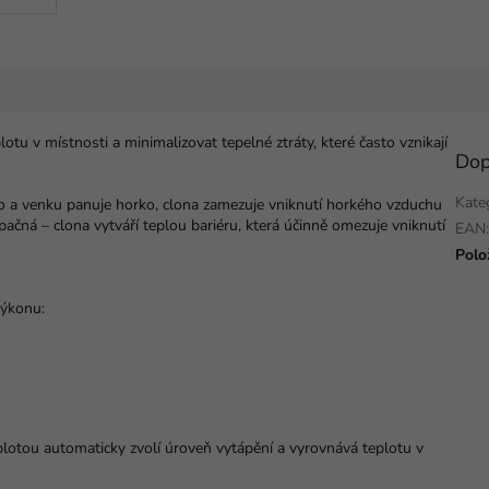
u v místnosti a minimalizovat tepelné ztráty, které často vznikají
Dop
Kate
no a venku panuje horko, clona zamezuje vniknutí horkého vzduchu
ačná – clona vytváří teplou bariéru, která účinně omezuje vniknutí
EAN
Polo
výkonu:
lotou automaticky zvolí úroveň vytápění a vyrovnává teplotu v