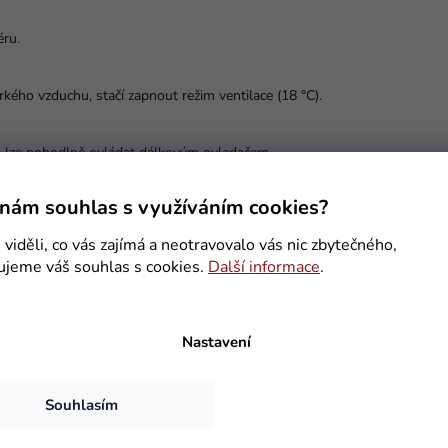
éru.
kého vzduchu, stačí zapnout režim ventilace (18 °C).
e lze pohodlně ovládat dálkovým ovladačem.
nám souhlas s využíváním cookies?
viděli, co vás zajímá a neotravovalo vás nic zbytečného,
ujeme váš souhlas s cookies.
Další informace
.
Nastavení
zajišťuje efektivnější ohřev a eliminuje nepříjemný zápach spojený
Souhlasím