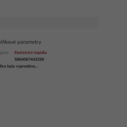
lňkové parametry
gorie
:
Elektrická topidla
:
5904067443259
žka byla vyprodána…