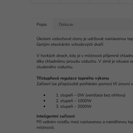
Popis
Diskuze
Úkolem vzduchové clony je udržovat nastavenou teplot
častým otevíráním vchodových dveří.
V horkých dnech, kdy je v místnosti příjemně chlad
díky chladnému proudu vzduchu. V zimě je situace op
studeného vzduchu.
Třístupňová regulace topného výkonu
Zařízení lze přizpůsobit potřebám pomocí tří úrovní 
stupeň – 0W (ventilace bez ohřevu)
stupeň – 1000W
stupeň – 2000W
Inteligentní zařízení
Při velkém rozdílu mezi nastavenou a naměřenou tep
místnosti.