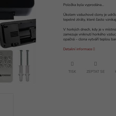
Položka byla vyprodána…
Úkolem vzduchové clony je udržo
tepelné ztráty, které často vznik
V horkých dnech, kdy je v místno
zamezuje vniknutí horkého vzduc
opačná – clona vytváří teplou ba
Detailní informace
TISK
ZEPTAT SE