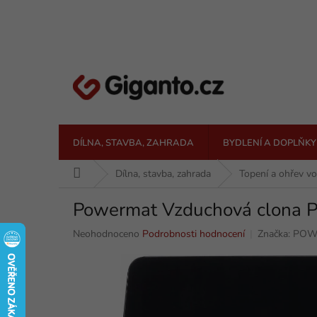
Přejít
na
obsah
DÍLNA, STAVBA, ZAHRADA
BYDLENÍ A DOPLŇKY
Domů
Dílna, stavba, zahrada
Topení a ohřev v
Powermat Vzduchová clona 
Průměrné
Neohodnoceno
Podrobnosti hodnocení
Značka:
POW
hodnocení
produktu
je
0,0
z
5