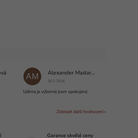
ová
Alexander Madarás
AM
e 5 z 5 hvězdiček.
Hodnocení obchodu je 5 z 5 hvězdiček.
30.7.2026
Udírna je výborná jsem spokojený
Zobrazit další hodnocení
í
Garance skvělé ceny