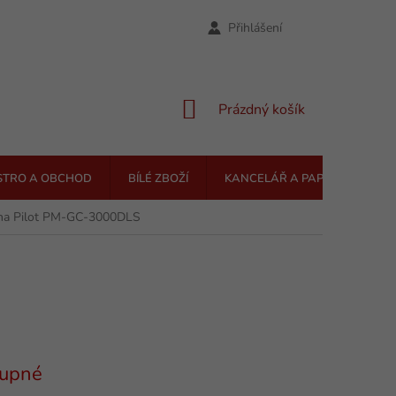
Přihlášení
NÁKUPNÍ
Prázdný košík
KOŠÍK
STRO A OBCHOD
BÍLÉ ZBOŽÍ
KANCELÁŘ A PAPÍRNICTVÍ
na Pilot PM-GC-3000DLS
upné