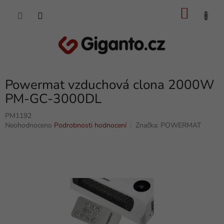
Přejít
NÁKU
na
obsah
KOŠÍK
Powermat vzduchová clona 2000W
PM-GC-3000DL
PM1192
Průměrné
Neohodnoceno
Podrobnosti hodnocení
Značka:
POWERMAT
hodnocení
produktu
je
0,0
z
5
hvězdiček.