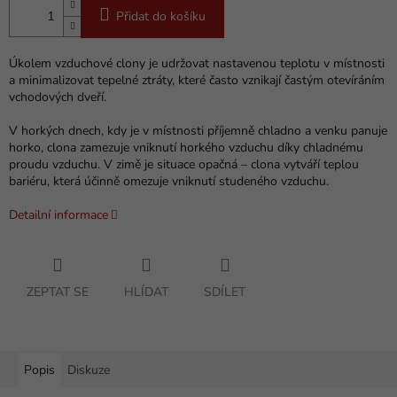
Přidat do košíku
Úkolem vzduchové clony je udržovat nastavenou teplotu v místnosti
a minimalizovat tepelné ztráty, které často vznikají častým otevíráním
vchodových dveří.
V horkých dnech, kdy je v místnosti příjemně chladno a venku panuje
horko, clona zamezuje vniknutí horkého vzduchu díky chladnému
proudu vzduchu. V zimě je situace opačná – clona vytváří teplou
bariéru, která účinně omezuje vniknutí studeného vzduchu.
Detailní informace
ZEPTAT SE
HLÍDAT
SDÍLET
Popis
Diskuze