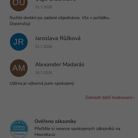
OU
Hodnocení obchodu je 5 z 5 hvězdiček.
31.7.2026
Rychlé dodání po zadané objednávce. Vše v pořádku.
Doporučuji
Jaroslava Růžková
JR
Hodnocení obchodu je 5 z 5 hvězdiček.
31.7.2026
Alexander Madarás
AM
Hodnocení obchodu je 5 z 5 hvězdiček.
30.7.2026
Udírna je výborná jsem spokojený
Zobrazit další hodnocení
Ověřeno zákazníky
Přečtěte si recenze spokojených zákazníků na
Heureka.cz