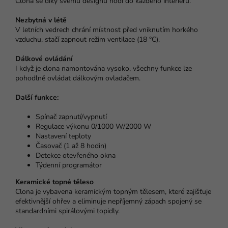
Clona se díky svému designu hodí do každého interiéru.
Nezbytná v létě
V letních vedrech chrání místnost před vniknutím horkého
vzduchu, stačí zapnout režim ventilace (18 °C).
Dálkové ovládání
I když je clona namontována vysoko, všechny funkce lze
pohodlně ovládat dálkovým ovladačem.
Další funkce:
Spínač zapnutí/vypnutí
Regulace výkonu 0/1000 W/2000 W
Nastavení teploty
Časovač (1 až 8 hodin)
Detekce otevřeného okna
Týdenní programátor
Keramické topné těleso
Clona je vybavena keramickým topným tělesem, které zajišťuje
efektivnější ohřev a eliminuje nepříjemný zápach spojený se
standardními spirálovými topidly.