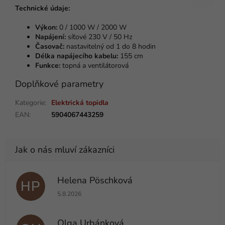
Technické údaje:
Výkon:
0 / 1000 W / 2000 W
Napájení:
síťové 230 V / 50 Hz
Časovač:
nastavitelný od 1 do 8 hodin
Délka napájecího kabelu:
155 cm
Funkce:
topná a ventilátorová
Doplňkové parametry
Kategorie
:
Elektrická topidla
EAN
:
5904067443259
Helena Pöschková
HP
Hodnocení obchodu je 5 z 5 hvězdiček.
5.8.2026
Olga Urbánková