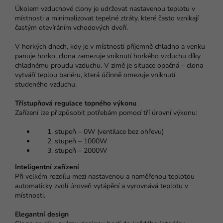
Úkolem vzduchové clony je udržovat nastavenou teplotu v
místnosti a minimalizovat tepelné ztráty, které často vznikají
častým otevíráním vchodových dveří.
V horkých dnech, kdy je v místnosti příjemně chladno a venku
panuje horko, clona zamezuje vniknutí horkého vzduchu díky
chladnému proudu vzduchu. V zimě je situace opačná – clona
vytváří teplou bariéru, která účinně omezuje vniknutí
studeného vzduchu.
Třístupňová regulace topného výkonu
Zařízení lze přizpůsobit potřebám pomocí tří úrovní výkonu:
stupeň – 0W (ventilace bez ohřevu)
stupeň – 1000W
stupeň – 2000W
Inteligentní zařízení
Při velkém rozdílu mezi nastavenou a naměřenou teplotou
automaticky zvolí úroveň vytápění a vyrovnává teplotu v
místnosti.
Elegantní design