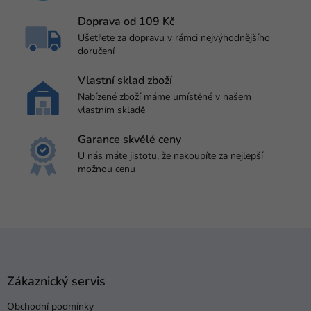
Doprava od 109 Kč
Ušetřete za dopravu v rámci nejvýhodnějšího
doručení
Vlastní sklad zboží
Nabízené zboží máme umístěné v našem
vlastním skladě
Garance skvělé ceny
U nás máte jistotu, že nakoupíte za nejlepší
možnou cenu
Z
á
p
a
Zákaznický servis
t
Obchodní podmínky
í