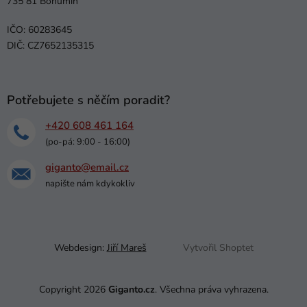
735 81 Bohumín
IČO: 60283645
DIČ: CZ7652135315
Potřebujete s něčím poradit?
+420 608 461 164
(po-pá: 9:00 - 16:00)
giganto@email.cz
napište nám kdykokliv
Webdesign:
Jiří Mareš
Vytvořil Shoptet
Copyright 2026
Giganto.cz
. Všechna práva vyhrazena.