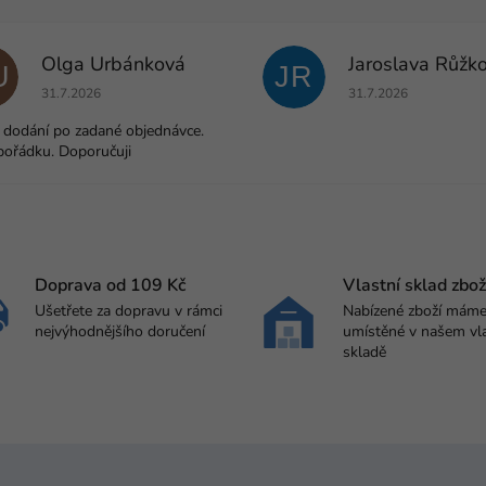
Olga Urbánková
Jaroslava Růžk
U
JR
Hodnocení obchodu je 5 z 5 hvězdiček.
Hodnocení obchodu j
31.7.2026
31.7.2026
 dodání po zadané objednávce.
pořádku. Doporučuji
Doprava od 109 Kč
Vlastní sklad zbož
Ušetřete za dopravu v rámci
Nabízené zboží mám
nejvýhodnějšího doručení
umístěné v našem vl
skladě