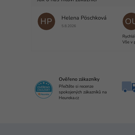
Helena Pöschková
HP
O
Hodnocení obchodu je 5 z 5 hvězdiček.
5.8.2026
Rychlé
Vše v 
Ověřeno zákazníky
Přečtěte si recenze
spokojených zákazníků na
Heureka.cz
Z
á