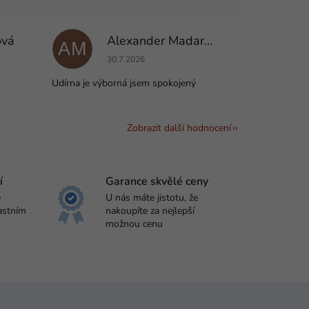
ová
Alexander Madarás
AM
e 5 z 5 hvězdiček.
Hodnocení obchodu je 5 z 5 hvězdiček.
30.7.2026
Udírna je výborná jsem spokojený
Zobrazit další hodnocení
í
Garance skvělé ceny
e
U nás máte jistotu, že
astním
nakoupíte za nejlepší
možnou cenu