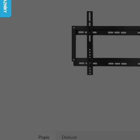
5
hvězdiček.
Popis
Diskuze