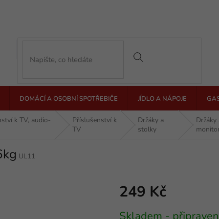
DOMÁCÍ A OSOBNÍ SPOTŘEBIČE
JÍDLO A NÁPOJE
GA
nství k TV, audio-
Příslušenství k
Držáky a
Držáky 
TV
stolky
monito
6kg
UL11
249 Kč
Měrná
Skladem - připraven
cena: