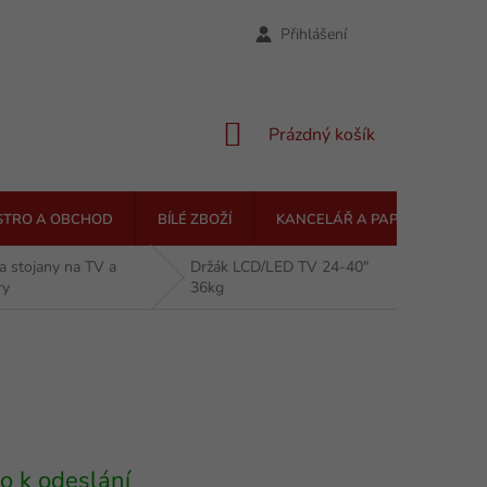
Přihlášení
NÁKUPNÍ
Prázdný košík
KOŠÍK
STRO A OBCHOD
BÍLÉ ZBOŽÍ
KANCELÁŘ A PAPÍRNICTVÍ
a stojany na TV a
Držák LCD/LED TV 24-40"
ry
36kg
o k odeslání