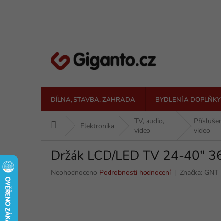
Přejít
na
obsah
DÍLNA, STAVBA, ZAHRADA
BYDLENÍ A DOPLŇKY
TV, audio,
Přísluše
Domů
Elektronika
video
video
Držák LCD/LED TV 24-40" 3
Průměrné
Neohodnoceno
Podrobnosti hodnocení
Značka:
GNT
hodnocení
produktu
je
0,0
z