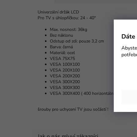
Univerzální držák LCD
Pro TV s úhlopříčkou: 24 - 40"
Max. nosnost: 36kg
Dáte 
Bez náklonu
Odstup od zdi: pouze 3,2 cm
Barva: černá
Abyste 
Materiál: ocel
potřeb
VESA 75X75
VESA 100X100
VESA 200X100
VESA 200X200
VESA 300X200
VESA 300X300
VESA 300X400 ( 400 horizontální )
šrouby pro uchycení TV jsou sočástí !