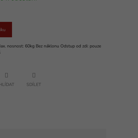
íku
Max. nosnost: 60kg Bez náklonu Odstup od zdi: pouze
l
HLÍDAT
SDÍLET