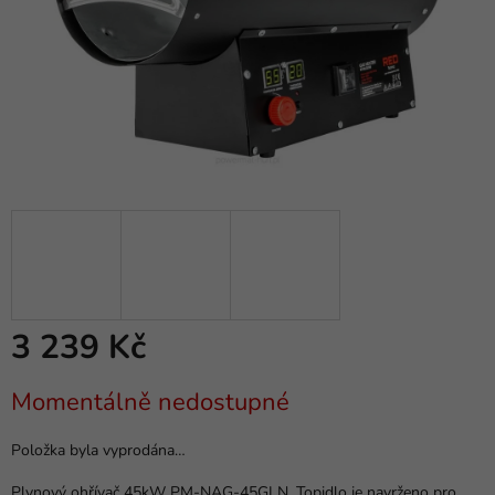
3 239 Kč
Měrná
Momentálně nedostupné
cena:
Položka byla vyprodána…
Plynový ohřívač 45kW PM-NAG-45GLN.
Topidlo je navrženo pro