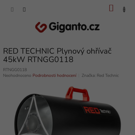
Přejít
NÁKU
na
obsah
KOŠÍK
RED TECHNIC Plynový ohřívač
45kW RTNGG0118
RTNGG0118
Průměrné
Neohodnoceno
Podrobnosti hodnocení
Značka:
Red Technic
hodnocení
produktu
je
0,0
z
5
hvězdiček.