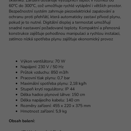
skleníků. Zařízení dosahuje výstupních teplot v rozmezí od
60°C do 300°C, což umožňuje rychlé vytápění i větších prostor.
Bezpečnostní systém zahrnuje piezoelektrické zapalování a
ochranu proti přehřátí, která automaticky zastaví přívod plynu,
pokud je to nutné. Digitální displej a termostat umožňují
snadné nastavení požadované teploty. Kompaktní a přenosná
konstrukce zajišťuje pohodlnou manipulaci a rychlou instalaci,
zatímco nízká spotřeba plynu zajišťuje ekonomický provoz
Výkon ventilátoru: 70 W
Napájení: 230 V / 50 Hz
Průtok vzduchu: 850 m3/h
Pracovní tlak plynu: 0,7 bar
Maximální spotřeba plynu: 2,18 kg/h
Stupeň krytí regulátoru: IP 44
Délka hadice plynové láhve: 150 cm
Délka napájecího kabelu: 140 cm
Rozměry zařízení: 455 x 220 x 375 mm
Hmotnost zařízení: 5,9 kg
Obsah balení: