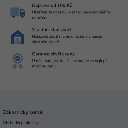
Doprava od 109 Kč
Ušetřete za dopravu v rámci nejvýhodnějšího
doručení
Vlastní sklad zboží
Nabízené zboží máme umístěné v našem
vlastním skladě
Garance skvělé ceny
U nás máte jistotu, že nakoupíte za nejlepší
možnou cenu
Z
á
p
a
Zákaznický servis
t
Obchodní podmínky
í