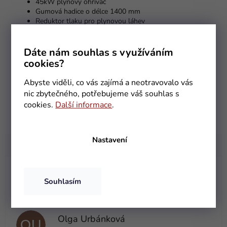
45kW plynový ohřívač
Gumová hadice o délce 1400 mm
Reduktor tlaku pro plynovou láhev
Uživatelský manuál (EN)
Dáte nám souhlas s využíváním
cookies?
Doplňkové parametry
Abyste viděli, co vás zajímá a neotravovalo vás
Kategorie
:
Dílenská topidla
nic zbytečného, potřebujeme váš souhlas s
EAN
:
5904067446144
cookies.
Další informace
.
Položka byla vyprodána…
Nastavení
Helena Pöschková
HP
Souhlasím
Hodnocení obchodu je 5 z 5 hvězdiček.
5.8.2026
Olga Urbánková
OU