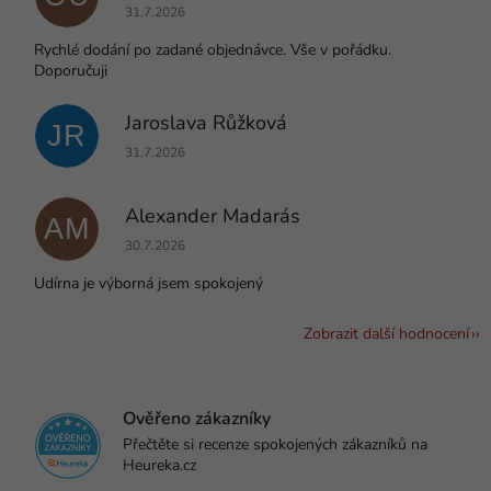
Hodnocení obchodu je 5 z 5 hvězdiček.
31.7.2026
Rychlé dodání po zadané objednávce. Vše v pořádku.
Doporučuji
Jaroslava Růžková
JR
Hodnocení obchodu je 5 z 5 hvězdiček.
31.7.2026
Alexander Madarás
AM
Hodnocení obchodu je 5 z 5 hvězdiček.
30.7.2026
Udírna je výborná jsem spokojený
Zobrazit další hodnocení
Ověřeno zákazníky
Přečtěte si recenze spokojených zákazníků na
Heureka.cz