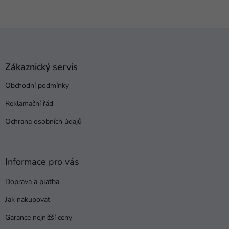
Z
á
p
a
Zákaznický servis
t
Obchodní podmínky
í
Reklamační řád
Ochrana osobních údajů
Informace pro vás
Doprava a platba
Jak nakupovat
Garance nejnižší ceny