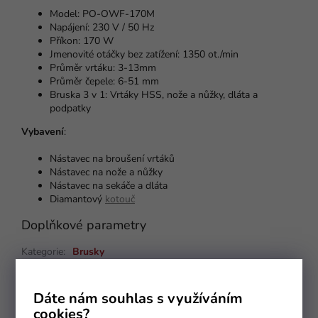
Model: PO-OWF-170M
Napájení: 230 V / 50 Hz
Příkon: 170 W
Jmenovité otáčky bez zatížení: 1350 ot./min
Průměr vrtáku: 3-13mm
Průměr čepele: 6-51 mm
Bruska 3 v 1: Vrtáky HSS, nože a nůžky, dláta a
podpatky
Vybavení
:
Nástavec na broušení vrtáků
Nástavec na nože a nůžky
Nástavec na sekáče a dláta
Diamantový
kotouč
Doplňkové parametry
Kategorie
:
Brusky
EAN
:
5904067440814
Položka byla vyprodána…
Dáte nám souhlas s využíváním
cookies?