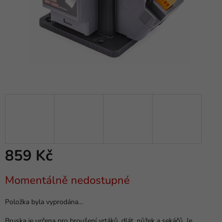
859 Kč
Měrná
Momentálně nedostupné
cena:
Položka byla vyprodána…
Bruska je určena pro broušení vrtáků, dlát, nůžek a sekáčů. Je