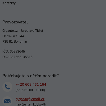
Kontakty
Provozovatel
Giganto.cz - Jaroslava Tichá
Ostravská 244
735 81 Bohumín
IČO: 60283645
DIČ: CZ7652135315
Potřebujete s něčím poradit?
+420 608 461 164
(po-pá: 9:00 - 16:00)
giganto@email.cz
napište nám kdykokliv