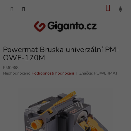
Přejít
NÁKU
na
obsah
KOŠÍK
Powermat Bruska univerzální PM-
OWF-170M
PM0968
Průměrné
Neohodnoceno
Podrobnosti hodnocení
Značka:
POWERMAT
hodnocení
produktu
je
0,0
z
5
hvězdiček.